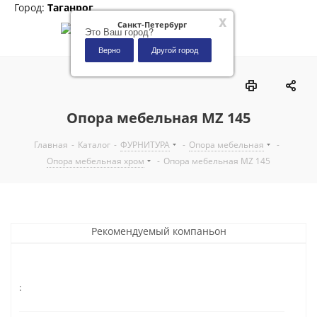
Город:
Таганрог
x
Санкт-Петербург
Это Ваш город?
Верно
Другой город
0
Опора мебельная MZ 145
Главная
-
Каталог
-
ФУРНИТУРА
-
Опора мебельная
-
Опора мебельная хром
-
Опора мебельная MZ 145
Рекомендуемый компаньон
: