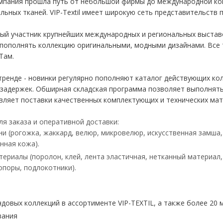
мпания прошла путь от небольшой фирмы до международной ко
ьных тканей. VIP-Textil имеет широкую сеть представительств п
нный участник крупнейших международных и региональных выставо
 пополнять коллекцию оригинальными, модными дизайнами. Все 
Там.
 в тренде - новинки регулярно пополняют каталог действующих ко
 задержек. Обширная складская программа позволяет выполнять
вляет поставки качественных комплектующих и технических мат
ля заказа и оперативной доставки:
и (рогожка, жаккард, велюр, микровелюр, искусственная замша,
нная кожа).
териалы (поролон, клей, лента эластичная, нетканный материал,
опоры, подлокотники).
ендовых коллекций в ассортименте VIP-TEXTIL, а также более 20
ования