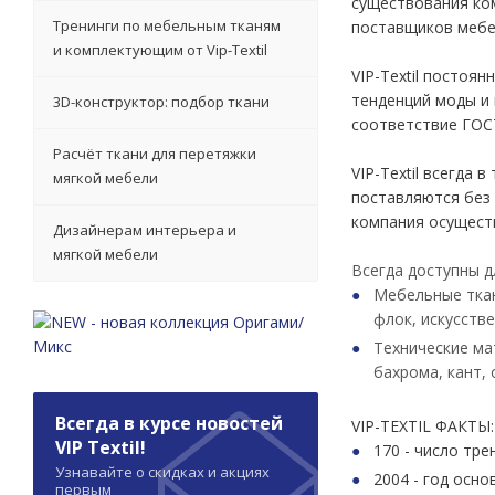
существования ко
Тренинги по мебельным тканям
поставщиков мебел
и комплектующим от Vip-Textil
VIP-Textil постоя
тенденций моды и
3D-конструктор: подбор ткани
соответствие ГОС
Расчёт ткани для перетяжки
VIP-Textil всегда
мягкой мебели
поставляются без
компания осущест
Дизайнерам интерьера и
мягкой мебели
Всегда доступны д
Мебельные ткан
флок, искусстве
Технические ма
бахрома, кант, 
Всегда в курсе новостей
VIP-TEXTIL ФАКТЫ:
VIP Textil!
170 - число тр
Узнавайте о скидках и акциях
2004 - год осн
первым