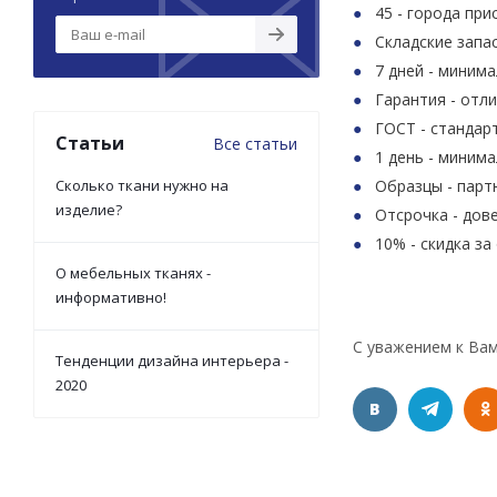
45 - города при
Складские запа
7 дней - миним
Гарантия - отл
ГОСТ - стандар
Статьи
Все статьи
1 день - миним
Сколько ткани нужно на
Образцы - парт
изделие?
Отсрочка - дов
10% - скидка за
О мебельных тканях -
информативно!
С уважением к Вам, 
Тенденции дизайна интерьера -
2020