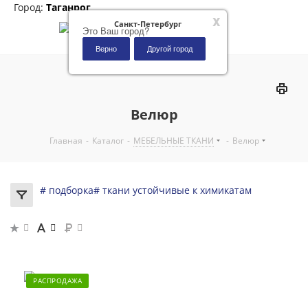
Город:
Таганрог
x
Санкт-Петербург
Это Ваш город?
Верно
Другой город
0
Велюр
Главная
-
Каталог
-
МЕБЕЛЬНЫЕ ТКАНИ
-
Велюр
# подборка
# ткани устойчивые к химикатам
РАСПРОДАЖА