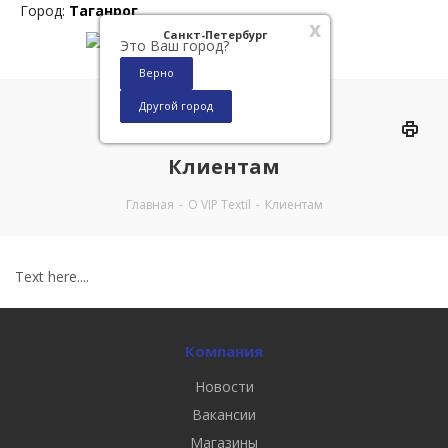
Город:
Таганрог
x
Санкт-Петербург
Это Ваш город?
Верно
Другой город
0
Клиентам
Главная
-
О VIP Textil
-
Клиентам
Text here....
Компания
Новости
Вакансии
Магазины