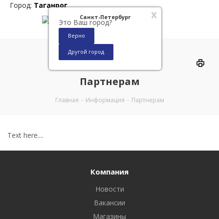
Город:
Таганрог
x
Санкт-Петербург
Это Ваш город?
Верно
Другой город
0
Партнерам
Главная
-
Информация
-
Партнерам
Text here....
Компания
Новости
Вакансии
Магазины