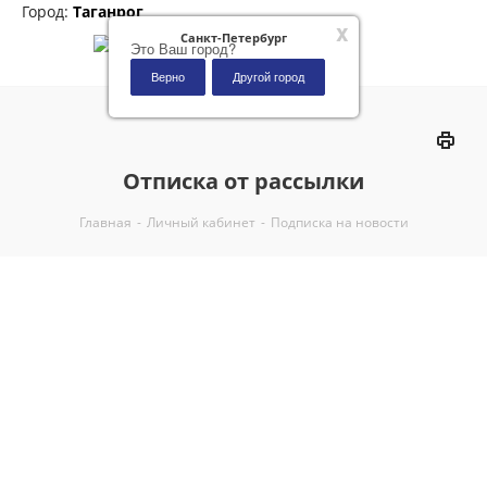
Город:
Таганрог
x
Санкт-Петербург
Это Ваш город?
Верно
Другой город
0
Отписка от рассылки
Главная
-
Личный кабинет
-
Подписка на новости