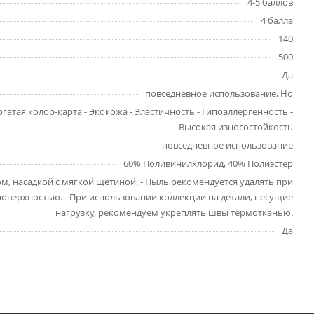
4-5 баллов
4 балла
140
500
Да
повседневное использование, Ho
огатая колор-карта - Экокожа - Эластичность - Гипоаллергенность -
Высокая износостойкость
повседневное использование
60% Поливинилхлорид, 40% Полиэстер
ом, насадкой с мягкой щетиной. - Пыль рекомендуется удалять при
поверхностью. - При использовании коллекции на детали, несущие
нагрузку, рекомендуем укреплять швы термотканью.
Да