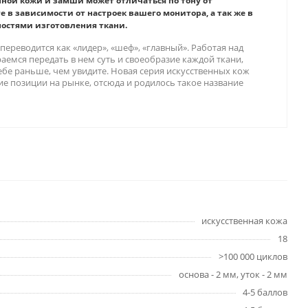
нной кожи и замши может отличаться по тону от
е в зависимости от настроек вашего монитора, а так же в
ностями изготовления ткани.
ереводится как «лидер», «шеф», «главный». Работая над
аемся передать в нем суть и своеобразие каждой ткани,
ебе раньше, чем увидите. Новая серия искусственных кож
ие позиции на рынке, отсюда и родилось такое название
искусственная кожа
18
>100 000 циклов
основа - 2 мм, уток - 2 мм
4-5 баллов