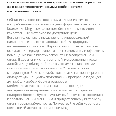
сайте в зависимости от настроек вашего монитора, а так
же в связи технологическими особенностями
изготовления ткани.
Сейчас искусственная кожа стала одним из самых
востребованных материалов для оформления интерьера.
Коллекция King прекрасно подойдет для тех, кто ищет
качественный материал по доступной цене.
Богатая колор-карта представлена универсальной
палитрой цветов, включающая в себя 9 природных
насыщенных оттенков. Широкий выбор тонов поможет
освежить интерьер принести в него изюминку и оформить
помещение как в классическом, так и в современном
стиле. В сравнении с натуральной, искусственная кожа
линейки King обладает более высокими показателями
износостойкости и растяжимости. Этот мебельный
материал устойчив к воздействию влаги, гиппоаллергенен,
обладает «дышащими» свойствами и прекрасно подойдёт
для мебели любых форм и размеров.
Мебель из искусственной кожи – превосходная
альтернатива натуральным материалам, которая не
подорвет бюджет, будет этичным выбором по отношению
к братьям нашим меньшим и придаст вашему интерьеру
стиля и респектабельности. Почувствуйте себя королем с
коллекцией искусственной кожи King!