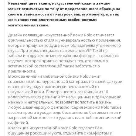
Реальный цвет ткани, искусственной кожи и замши
может отличаться по тону от представленного образца на
сайте в зависимости от настроек вашего монитора, а так
же в связи технологическими особенностями
изготовления ткани.
Дизайн коллекции искусственной кожи Polo отличается
оригинальностью стиля и универсальностью применения,
которые придутся по душе всем обладателям утонченного
вкуса. При этом, специалисты компании VIP-Textil не
забыли и о другом не менее важном факторе – стоимости
изделия, которая приятно порадует тех, кто помимо
эстетической составляющей также заботиться о
практичности.
В основе линейки мебельной обивки Polo лежит
современный полиуретановый материал, по своей фактуре
и внешнему виду практически неотличимый от
натуральной кожи. Палитра цветов, состоящая из 10
колористических решений от насыщенных и трендовых до
нежных и натуральных, позволяет воплотить в жизнь
любую дизайнерскую фантазию. Серия экокожи Polo также
весьма проста в уходе, ведь большинство бытовых пятен и
загрязнений можно легко удалить влажной гигиенической
салфеткой.
Коллекция искусственной кожи Polo подарит Вам
ощущение роскоши и уюта, отдыхайте с комфортом и