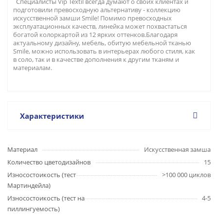
Специалисты Vip Textil всегда думают о своих клиентах и
подготовили превосходную альтернативу - коллекцию
искусственной замши Smile! Помимо превосходных
эксплуатационных качеств, линейка может похвастаться
богатой колоркартой из 12 ярких оттенков.Благодаря
актуальному дизайну, мебель, обитую мебельной тканью
Smile, можно использовать в интерьерах любого стиля, как
в соло, так и в качестве дополнения к другим тканям и
материалам.
Характеристики
Материал
Искусственная замша
Количество цветодизайнов
15
Износостоикость (тест
>100 000 циклов
Мартиндейла)
Износостоикость (тест на
4-5
пиллингуемость)