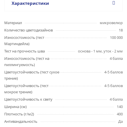
Характеристики
Материал
микровелюр
Количество цветодизайнов
18
Износостоикость (тест
100 000
Мартиндейла)
Тест на прочность шва
основа - 1 мм, уток - 2 мм
Износостоикость (тест на
4 балла
пиллингуемость)
Цветоустойчивость (тест сухое
4-5 баллов
трение)
Цветоустойчивость (тест
4-5 баллов
мокрое трение)
Цветоустойчивость к свету
4 балла
Ширина (см)
140
Плотность (г/м2)
400
Антивандальность
Да