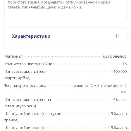
пористого камня, ноздреватой отполированной морем
гальки, глиняных дощечек и даже кожи.
Характеристики
Материал
микровелюр
Количество цветодизайнов
16
Износостоикость (тест
>100 000
Мартиндейла)
Тест на прочность шва
по длине - 2 мм, по ширине - 2
мм
Износостоикость (тест на
4 балла
пиллингуемость)
Цветоустойчивость (тест сухое
4-5 баллов
трение)
Цветоустойчивость (тест
4-5 баллов