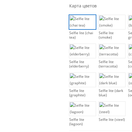
Карта цветов
Selfie lite (chai
Selfie lite
Se
tea)
(smoke)
gr
Selfie lite
Selfie lite
Se
(elderberry)
(terracotta)
(c
Selfie lite
Selfie lite (dark
Se
(graphite)
blue)
(o
Selfie lite
Selfie lite (steel)
(lagoon)