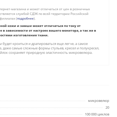
тернет-магазина и может отличаться от цен в розничных
ествляется службой СДЭК по всей территории Российской
филиалах (
подробнее
).
нной кожи и замши может отличаться по тону от
е в зависимости от настроек вашего монитора, а так же в
ностями изготовления ткани.
м будет кроиться и драпироваться еще легче, а самое
, даже самые сложные формы стульев, кресел и полукресел,
войлок сохраняет природную эластичность микровелюра.
микровелюр
20
100 000 циклов