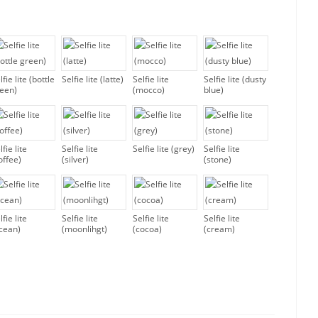
lfie lite (bottle
Selfie lite (latte)
Selfie lite
Selfie lite (dusty
een)
(mocco)
blue)
lfie lite
Selfie lite
Selfie lite (grey)
Selfie lite
offee)
(silver)
(stone)
lfie lite
Selfie lite
Selfie lite
Selfie lite
cean)
(moonlihgt)
(cocoa)
(cream)