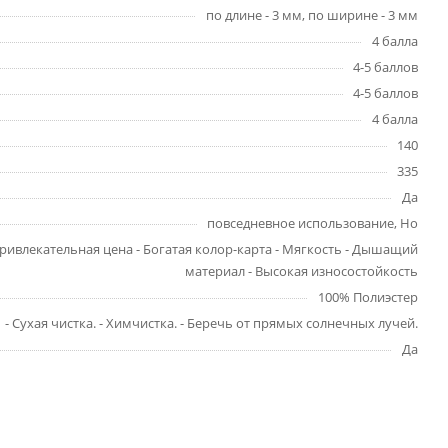
по длине - 3 мм, по ширине - 3 мм
4 балла
4-5 баллов
4-5 баллов
4 балла
140
335
Да
повседневное использование, Ho
ривлекательная цена - Богатая колор-карта - Мягкость - Дышащий
материал - Высокая износостойкость
100% Полиэстер
- Сухая чистка. - Химчистка. - Беречь от прямых солнечных лучей.
Да