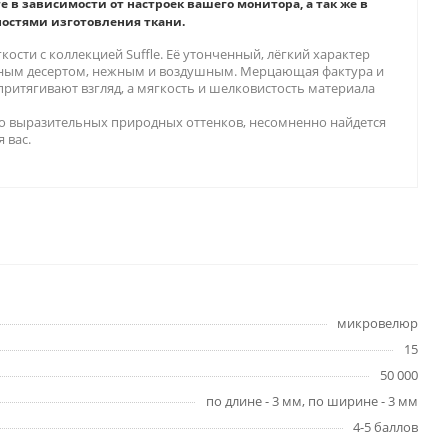
е в зависимости от настроек вашего монитора, а так же в
ностями изготовления ткани.
кости с коллекцией Suffle. Её утонченный, лёгкий характер
нным десертом, нежным и воздушным. Мерцающая фактура и
 притягивают взгляд, а мягкость и шелковистость материала
но выразительных природных оттенков, несомненно найдется
 вас.
микровелюр
15
50 000
по длине - 3 мм, по ширине - 3 мм
4-5 баллов