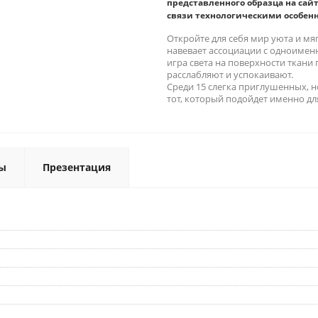
представленного образца на сайт
связи технологическими особен
Откройте для себя мир уюта и мяг
навевает ассоциации с одноиме
игра света на поверхности ткани
расслабляют и успокаивают.
Среди 15 слегка приглушенных, 
тот, который подойдет именно для
ы
Презентация