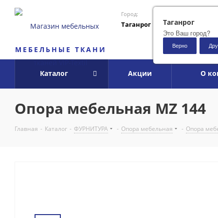
Город:
Таганрог
Таганрог
Это Ваш город?
Верно
Дру
МЕБЕЛЬНЫЕ ТКАНИ
Каталог
Акции
О к
Опора мебельная MZ 144
Главная
-
Каталог
-
ФУРНИТУРА
-
Опора мебельная
-
Опора меб