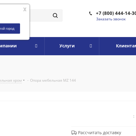
x
+7 (800) 444-14-3
Заказать звонок
гой город
омпании
Услуги
Клиента
ельная хром
-
Опора мебельная MZ 144
:
Рассчитать доставку