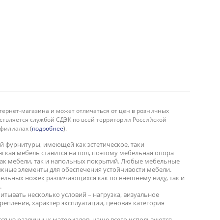
тернет-магазина и может отличаться от цен в розничных
ествляется службой СДЭК по всей территории Российской
филиалах (
подробнее
).
й фурнитуры, имеющей как эстетическое, таки
гкая мебель ставится на пол, поэтому мебельная опора
ак мебели, так и напольных покрытий. Любые мебельные
жные элементы для обеспечения устойчивости мебели.
ельных ножек различающихся как по внешнему виду, так и
.
итывать несколько условий – нагрузка, визуальное
репления, характер эксплуатации, ценовая категория
ся из различных материалов, чаще всего используются