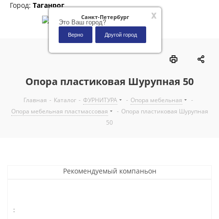
Город:
Таганрог
x
Санкт-Петербург
Это Ваш город?
Верно
Другой город
0
Опора пластиковая Шурупная 50
Главная
-
Каталог
-
ФУРНИТУРА
-
Опора мебельная
-
Опора мебельная пластмассовая
-
Опора пластиковая Шурупная
50
Рекомендуемый компаньон
: